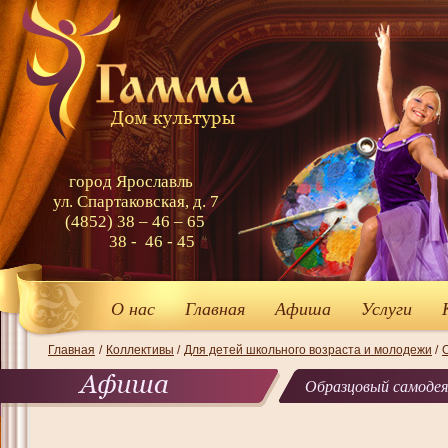
город Ярославль
ул. Спартаковская, д. 7
(4852) 38 – 46 – 65
38 - 46 - 45
О нас
Главная
Афиша
Услуги
Главная
/
Коллективы
/
Для детей школьного возраста и молодежи
/
Образцовый самодея