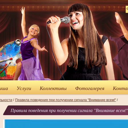
иша
Услуги
Коллективы
Фотогалерея
Конта
льности
/
Правила поведения при получении сигнала "Внимание всем!"
/
Правила поведения при получении сигнала "Внимание всем!