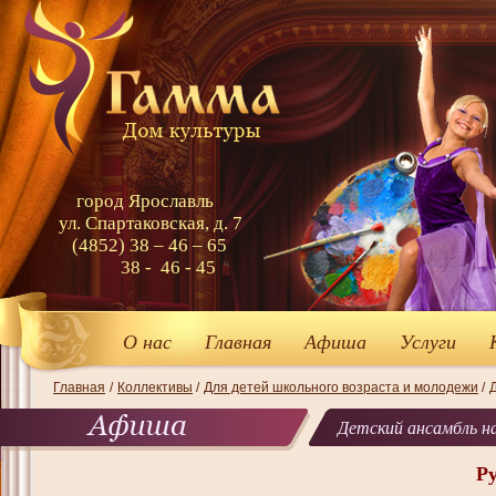
город Ярославль
ул. Спартаковская, д. 7
(4852) 38 – 46 – 65
38 - 46 - 45
О нас
Главная
Афиша
Услуги
Главная
/
Коллективы
/
Для детей школьного возраста и молодежи
/
Детский ансамбль н
Р