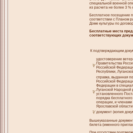
специальной военной опе
из расчета не более 3 % 
Бесплатное посещение п
соответствии с Планом р
Доме культуры по догово
Бесплатные места пред
соответствующих докум
К подтверждающим докум
удостоверение ветер
Правительства Росси
Российской Федераци
Республики, Луганско
справка, выданная п
Российской Федераци
Федерации в специал
Луганской Народной 
установленного Пост
порядка бесплатног
операции, и членами
Ярославской области
документ (копия док
Вышеуказанные документы
билета (именного пригла
При отсутствии подтверж