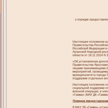
о порядке предоставле
Настоящее положение ра
Правительства Российско
Российской Федерации в 
Луганской Народной респ
области от 18.11.2024 N 
«Об установлении допол
Правительства Ярославск
лицами принимающими (п
мероприятий, проводимы
муниципалитета города Я
поддержки отдельных ка
Настоящее положение оп
социальной поддержки о
военной операции, и чл
«Гамма» (МАУ ДК «Гамма»
Порядок
предоставлени
В MAУ ДК «Гамма» устан