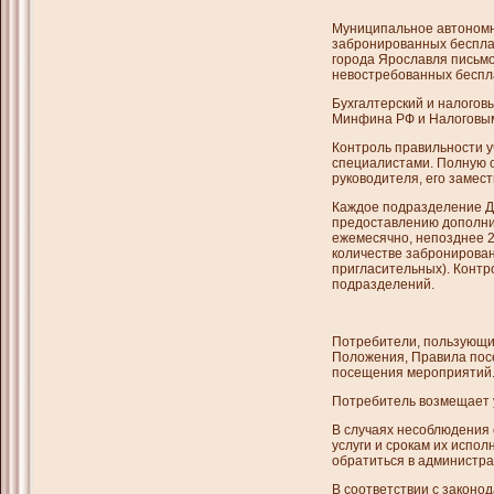
Муниципальное автономн
забронированных беспла
города Ярославля письмо
невостребованных беспл
Бухгалтерский и налогов
Минфина РФ и Налоговым
Контроль правильности у
специалистами. Полную о
руководителя, его замес
Каждое подразделение До
предоставлению дополни
ежемесячно, непозднее 2
количестве забронирова
пригласительных). Контр
подразделений.
Потребители, пользующи
Положения, Правила пос
посещения мероприятий
Потребитель возмещает у
В случаях несоблюдения
услуги и срокам их испол
обратиться в администр
В соответствии с законо