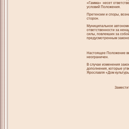
«Гамма» несет ответств
условий Положения.
Претензии и споры, воз
сторон.
Муниципальное автономн
ответственности за нен
силы, повлекших за собо
предусмотренным законо
Настоящее Положение вв
неограничен.
В случае изменения зако
дополнения, которые ут
Ярославля «Дом культур
Замес