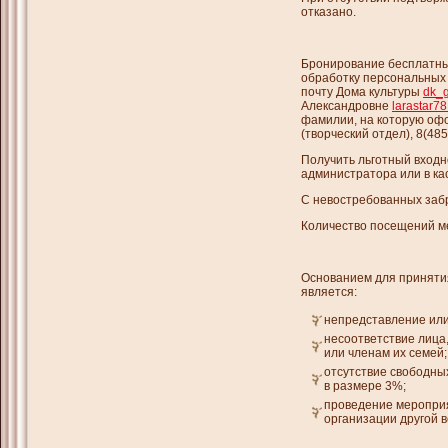
отказано.
Бронирование бесплатны
обработку персональных
почту Дома культуры
dk_
Александровне
larastar7
фамилии, на которую оф
(творческий отдел), 8(485
Получить льготный входн
администратора или в ка
С невостребованных забр
Количество посещений ме
Основанием для приняти
является:
непредставление или
несоответствие лица
или членам их семей;
отсутствие свободны
в размере 3%;
проведение мероприя
организации другой 