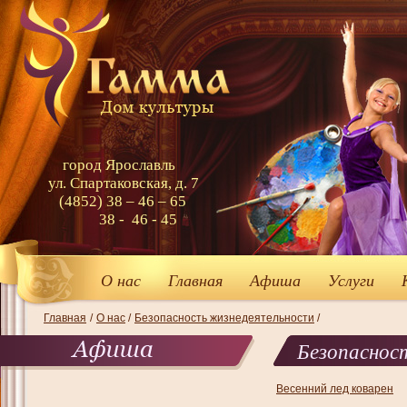
город Ярославль
ул. Спартаковская, д. 7
(4852) 38 – 46 – 65
38 - 46 - 45
О нас
Главная
Афиша
Услуги
Главная
/
О нас
/
Безопасность жизнедеятельности
/
Безопаснос
Весенний лед коварен