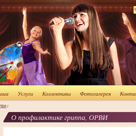
иша
Услуги
Коллективы
Фотогалерея
Конта
ОРВИ
/
О профилактике гриппа, ОРВИ