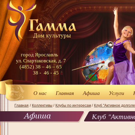
город Ярославль
ул. Спартаковская, д. 7
(4852) 38 – 46 – 65
38 - 46 - 45
О нас
Главная
Афиша
Услуги
Главная
/
Коллективы
/
Клубы по интересам
/
Клуб "Активное долголе
Клуб "Активн